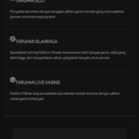
TARUHAN SLOT
Penyedia slot online dengan beragam pilihan game menarik yang memudahkan
pemain untuk mencapai jackpot
TARUHAN OLAHRAGA
Sportsbook Gaming Platform Terbaik menawarkan lebih banyak game, odds yang
lebih tinggi, dan menyediakan pilihan yang lebih banyak untuk pemain.
TARUHAN LIVE KASINO
Platform Pilihan bagi perusahaan-perusahaan terbaik di dunia, dengan pilihan
variasi game terbanyak