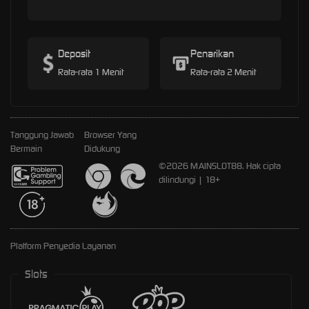
Deposit
Penarikan
Rata-rata 1 Menit
Rata-rata 2 Menit
Tanggung Jawab
Browser Yang
Bermain
Didukung
©2026 MAINSLOT88. Hak cipta
dilindungi | 18+
Platform Penyedia Layanan
Slots