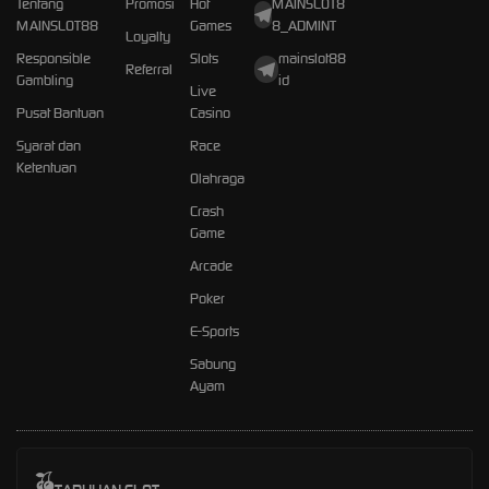
Tentang
Promosi
Hot
MAINSLOT8
MAINSLOT88
Games
8_ADMINT
Loyalty
Responsible
Slots
mainslot88
Referral
Gambling
id
Live
Pusat Bantuan
Casino
Syarat dan
Race
Ketentuan
Olahraga
Crash
Game
Arcade
Poker
E-Sports
Sabung
Ayam