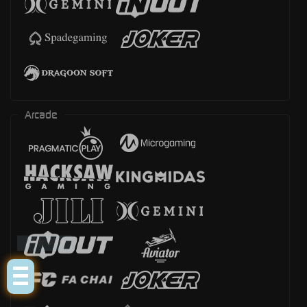
Arcade
Klik Sini