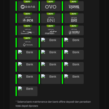
* Selama bank maintenance dan bank offline deposit dan penarikan
tidak dapat diproses