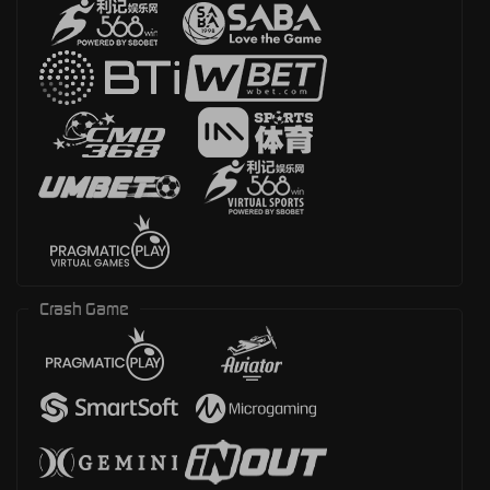
Crash Game