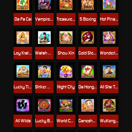
Da Fa Cai
Vampire Kiss
Treasure Pirate
5 Boxing
Hot Pinatas
Loy Krathong
Watah Master
Shou-Xin
Gold Stealer
Wonderland
Lucky Tigers
Striker WILD
Night City
Da Hong Zhong
All Star Team
All Wilds
Lucky Bats
World Cup Russia 2018
Ganesha Jr.
WuKong&Peaches