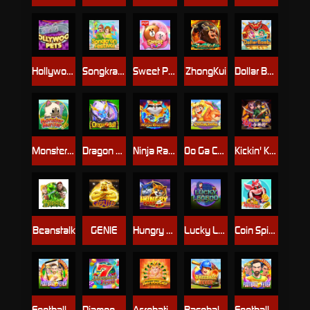
Hollywood Pets
Songkran Festival
Sweet POP
ZhongKui
Dollar Bomb
Monster Hunter
Dragon Ball
Ninja Raccoon
Oo Ga Cha Ka
Kickin' Kash
Beanstalk
GENIE
Hungry Cats
Lucky Legend
Coin Spinner
Football Fever
Diamond Fruit
Acrobatics
Baseball Fever
Football Fever M