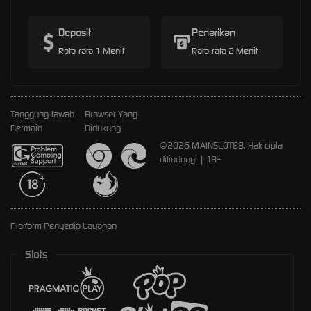
Deposit
Penarikan
Rata-rata 1 Menit
Rata-rata 2 Menit
Tanggung Jawab
Browser Yang
Bermain
Didukung
©2026 MAINSLOT88. Hak cipta
dilindungi | 18+
Platform Penyedia Layanan
Slots