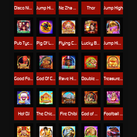
Disco Night
Jump Higher
Ne Zha Advent
Thor
Jump High
Pub Tycoon
Pig Of Luck
Flying Cai Shen
Lucky Boxes
Jump Higher Mobile
Good Fortune
God Of Chess
Rave High
Double Happiness
Treasure House
Hot DJ
The Chicken House
Fire Chibi
God of War M
Football Baby