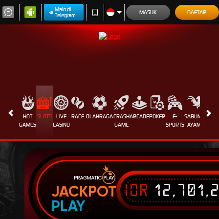
Main di
MASUK
DAFTAR
Telegram
HOT
SLOTS
LIVE
RACE
OLAHRAGA
CRASH
ARCADE
POKER
E-
SABUNG
PROM
GAMES
CASINO
GAME
SPORTS
AYAM
IDR
12,701,
JACKPOT
PLAY