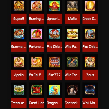
Super5
Burning Xi-You
Uproar In Heaven
Mafia
Greek Gods
Summer Mood
Fortune Dragon
Fire Chibi 2
Wild Fudge
Fire Chibi M
Apollo
Fa Cai Fu Wa
Fire777
Wild Tarzan
Zeus
Treasure Koi
Great Lion
Dragon Koi
Sherlock Holmes
Wolf Moon