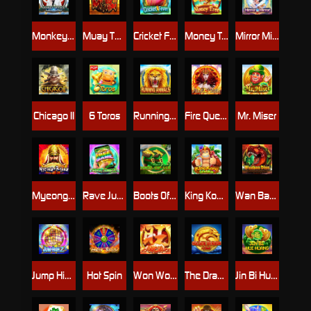
Monkey Office Legend
Muay Thai
Cricket Fever
Money Tree
Mirror Mirror
Chicago II
6 Toros
Running Animals
Fire Queen
Mr. Miser
Myeong-ryang
Rave Jump 2 M
Boots Of Luck
King Kong Shake
Wan Bao Dino
Jump High 2
Hot Spin
Won Won Won
The Dragon Brings Wealth
Jin Bi Hui Huang